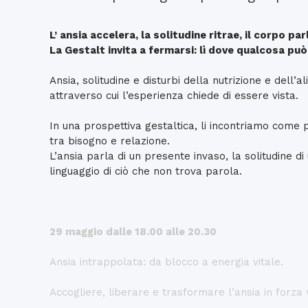
L’ ansia accelera, la solitudine ritrae, il corpo par
La Gestalt invita a fermarsi: lì dove qualcosa può
Ansia, solitudine e disturbi della nutrizione e dell
attraverso cui l’esperienza chiede di essere vista.
In una prospettiva gestaltica, li incontriamo come pr
tra bisogno e relazione.
L’ansia parla di un presente invaso, la solitudine di 
linguaggio di ciò che non trova parola.
29 maggio dalle 18.00 alle 20.30
Ansia intrappolata: da blocco a energia vitale.
Accogliere, liberare e trasformare l’ansia in forza