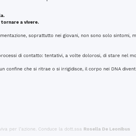
la.
 tornare a vivere.
’alimentazione, soprattutto nei giovani, non sono solo sintomi,
ocessi di contatto: tentativi, a volte dolorosi, di stare nel m
un confine che si ritrae o si irrigidisce, il corpo nei DNA diven
 viva per l’azione. Conduce la dott.ssa
Rosella De Leonibus