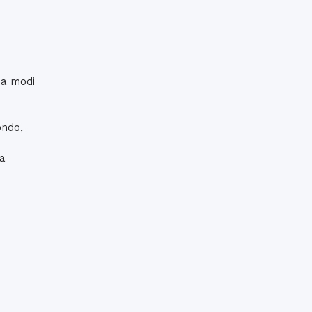
 ma modi
ondo,
ta