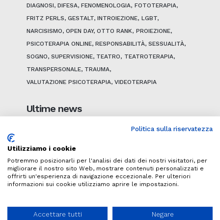
DIAGNOSI
DIFESA
FENOMENOLOGIA
FOTOTERAPIA
FRITZ PERLS
GESTALT
INTROIEZIONE
LGBT
NARCISISMO
OPEN DAY
OTTO RANK
PROIEZIONE
PSICOTERAPIA ONLINE
RESPONSABILITÀ
SESSUALITÀ
SOGNO
SUPERVISIONE
TEATRO
TEATROTERAPIA
TRANSPERSONALE
TRAUMA
VALUTAZIONE PSICOTERAPIA
VIDEOTERAPIA
Ultime news
Politica sulla riservatezza
Utilizziamo i cookie
Potremmo posizionarli per l'analisi dei dati dei nostri visitatori, per
migliorare il nostro sito Web, mostrare contenuti personalizzati e
offrirti un'esperienza di navigazione eccezionale. Per ulteriori
informazioni sui cookie utilizziamo aprire le impostazioni.
© Istituto di Psicoterapia della Gestalt
Espressiva
Accettare tutti
Negare