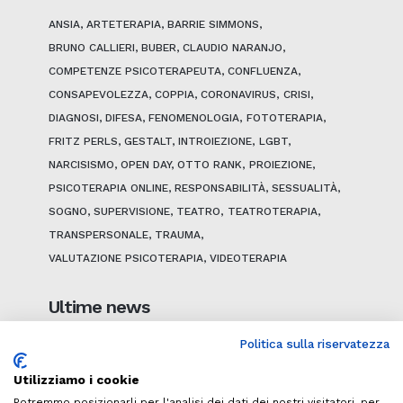
ANSIA
ARTETERAPIA
BARRIE SIMMONS
BRUNO CALLIERI
BUBER
CLAUDIO NARANJO
COMPETENZE PSICOTERAPEUTA
CONFLUENZA
CONSAPEVOLEZZA
COPPIA
CORONAVIRUS
CRISI
DIAGNOSI
DIFESA
FENOMENOLOGIA
FOTOTERAPIA
FRITZ PERLS
GESTALT
INTROIEZIONE
LGBT
NARCISISMO
OPEN DAY
OTTO RANK
PROIEZIONE
PSICOTERAPIA ONLINE
RESPONSABILITÀ
SESSUALITÀ
SOGNO
SUPERVISIONE
TEATRO
TEATROTERAPIA
TRANSPERSONALE
TRAUMA
VALUTAZIONE PSICOTERAPIA
VIDEOTERAPIA
Ultime news
Politica sulla riservatezza
Utilizziamo i cookie
Potremmo posizionarli per l'analisi dei dati dei nostri visitatori, per